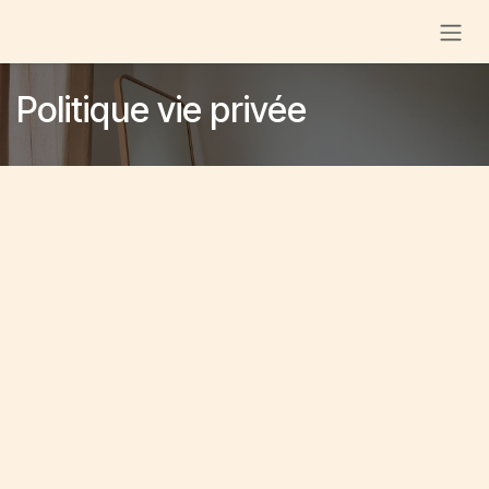
Se rendre au contenu
Politique vie privée